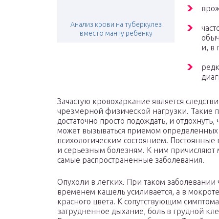
врож
Анализ крови на туберкулез
част
вместо манту ребенку
обы
и, в
редк
диаг
Зачастую кровохаркание является следстви
чрезмерной физической нагрузки. Такие 
достаточно просто подождать, и отдохнуть
может вызываться приемом определенных
психологическим состоянием. Постоянные 
и серьезным болезням. К ним причисляют 
самые распространенные заболевания.
Опухоли в легких. При таком заболевании 
временем кашель усиливается, а в мокро
красного цвета. К сопутствующим симптома
затрудненное дыхание, боль в грудной кле