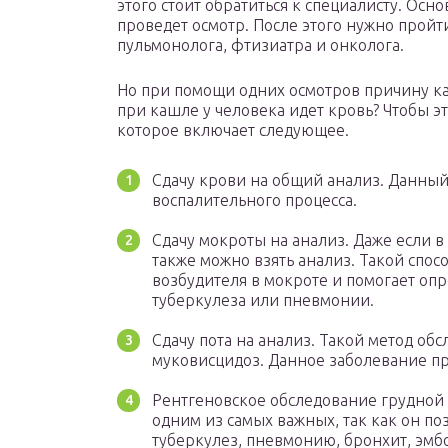
этого стоит обратиться к специалисту. Осн
проведет осмотр. После этого нужно пройт
пульмонолога, фтизиатра и онколога.
Но при помощи одних осмотров причину ка
при кашле у человека идет кровь? Чтобы э
которое включает следующее.
Сдачу крови на общий анализ. Данный
воспалительного процесса.
Сдачу мокроты на анализ. Даже если в
также можно взять анализ. Такой спос
возбудителя в мокроте и помогает опр
туберкулеза или пневмонии.
Сдачу пота на анализ. Такой метод о
муковисцидоз. Данное заболевание п
Рентгеновское обследование грудной о
одним из самых важных, так как он по
туберкулез, пневмонию, бронхит, эмбо