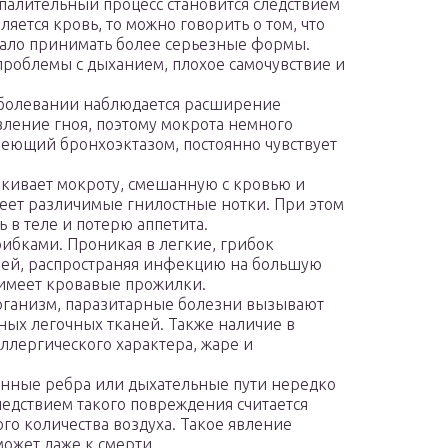
спалительный процесс становится следствием
яется кровь, то можно говорить о том, что
чало принимать более серьезные формы.
 проблемы с дыханием, плохое самочувствие и
заболевании наблюдается расширение
вление гноя, поэтому мокрота немного
леющий бронхоэктазом, постоянно чувствует
.
ркивает мокроту, смешанную с кровью и
меет различимые гнилостные нотки. При этом
ь в теле и потерю аппетита.
ибками. Проникая в легкие, грибок
ней, распространяя инфекцию на большую
 имеет кровавые прожилки.
организм, паразитарные болезни вызывают
ных легочных тканей. Также наличие в
аллергического характера, жаре и
нные ребра или дыхательные пути нередко
едствием такого повреждения считается
го количества воздуха. Такое явление
может даже к смерти