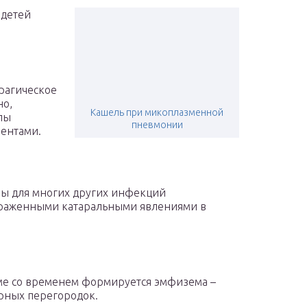
 детей
рагическое
но,
Кашель при микоплазменной
лы
пневмонии
ентами.
ны для многих других инфекций
ыраженными катаральными явлениями в
стме со временем формируется эмфизема –
рных перегородок.