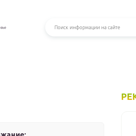
овье
РЕ
жание: