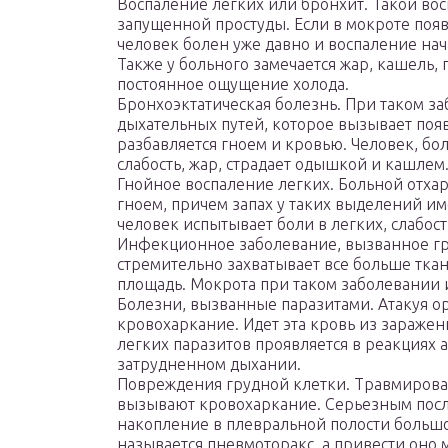
Воспаление легких или бронхит. Такой во
запущенной простуды. Если в мокроте появл
человек болен уже давно и воспаление на
Также у больного замечается жар, кашель,
постоянное ощущение холода.
Бронхоэктатическая болезнь. При таком 
дыхательных путей, которое вызывает поя
разбавляется гноем и кровью. Человек, бо
слабость, жар, страдает одышкой и кашлем
Гнойное воспаление легких. Больной отха
гноем, причем запах у таких выделений и
человек испытывает боли в легких, слабост
Инфекционное заболевание, вызванное гр
стремительно захватывает все больше тка
площадь. Мокрота при таком заболевании
Болезни, вызванные паразитами. Атакуя 
кровохаркание. Идет эта кровь из заражен
легких паразитов проявляется в реакциях 
затрудненном дыхании.
Повреждения грудной клетки. Травмирова
вызывают кровохаркание. Серьезным посл
накопление в плевральной полости большо
называется пневмоторакс, а привести оно 