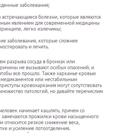
денные заболевания;
о встречающиеся болезни, которые являются
чным явлением для современной медицины
 принципе, легко излечимы;
ие заболевания, которые сложнее
ностировать и лечить.
ем разрыва сосуда в бронхах или
причины не вызывают особых опасений, и
, чтобы все прошло. Также харканье кровью
 медикаментов или нестабильным
приступы кровохаркания могут сопутствовать
множество патологий, но давайте перечислим
человек начинает кашлять, причем со
те замечаются прожилки крови насыщенного
м относится резкое снижение веса,
тке и усиление потоотделения.