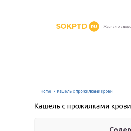
SOKPTD
RU
Журнал о здор
Home
Кашель с прожилками крови
Кашель с прожилками крови
Содер