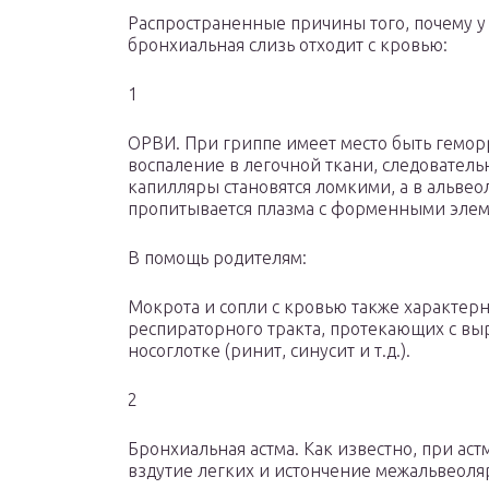
Распространенные причины того, почему у
бронхиальная слизь отходит с кровью:
1
ОРВИ. При гриппе имеет место быть гемор
воспаление в легочной ткани, следователь
капилляры становятся ломкими, а в альвео
пропитывается плазма с форменными элем
В помощь родителям:
Мокрота и сопли с кровью также характер
респираторного тракта, протекающих с в
носоглотке (ринит, синусит и т.д.).
2
Бронхиальная астма. Как известно, при а
вздутие легких и истончение межальвеоля